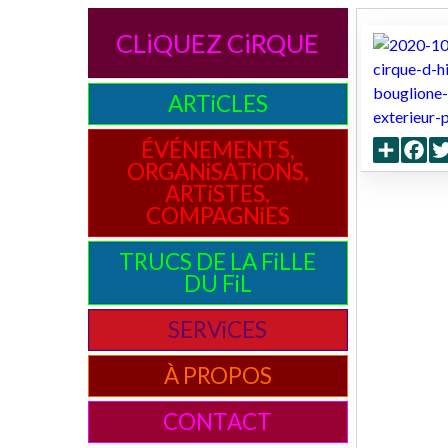
CLiQUEZ CiRQUE
ARTiCLES
Partag
Fa
ÉVÉNEMENTS,
ORGANiSATiONS,
ARTiSTES,
COMPAGNiES
TRUCS DE LA FiLLE
DU FiL
SERViCES
À PROPOS
CONTACT